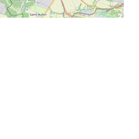
Leaflet
| ©
OpenStreetMap
contributors |
Réinitialiser
BSÈQUES
CONTACTEZ-NOU
is de décès au Pecq, à Saint-
AGENCE LE VESINET
ermain-en-Laye et au Vésinet (78)
34 rue du Maréchal 
rganiser des obsèques
01 61 30 02 69