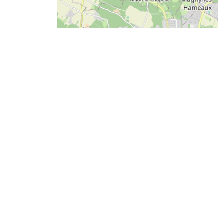
POMPES FUNÈBRES DE FRANCE LE
O
PECQ
Av
Qui sommes-nous ?
G
Nos agences au Pecq, à Saint-Germain-
O
en-Laye et au Vésinet (78)