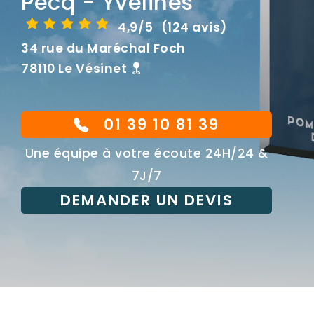
Pecq - Yvelines
4,9/5
(124 avis)
34 rue du Maréchal Foch
78110 Le Vésinet
01 39 10 81 39
Une équipe à votre écoute 24H/24 &
7J/7
DEMANDER UN DEVIS