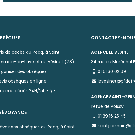
BSÈQUES
CONTACTEZ-NOU
is de décès au Pecq, à Saint-
AGENCE LE VESINET
ermain-en-Laye et au Vésinet (78)
34 rue du Maréchal 
rganiser des obsèques
01 61 30 02 69
evis obsèques en ligne
levesinet@pfdef
rgence décès 24H/24 7J/7
AGENCE SAINT-GER
19 rue de Poissy
RÉVOYANCE
01 39 16 25 45
saintgermain@pf
évoir ses obsèques au Pecq, à Saint-