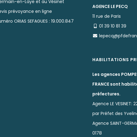
ermain-en-Laye et au Vésinet
AGENCE LE PECQ
evis prévoyance en ligne
11 rue de Paris
uméro ORIAS SEFAGUES : 19.000.847
01 39 10 81 39
lepecq@pfdefra
HABILITATIONS P
Les agences POMPE
FRANCE sont habilit
préfectures.
Agence LE VESINET: 2
par Préfet des Yveli
Agence SAINT-GERMA
0178