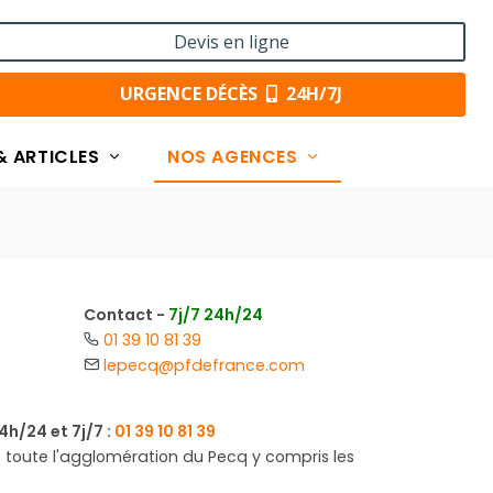
Devis en ligne
URGENCE DÉCÈS
24H/7J
& ARTICLES
NOS AGENCES
Contact -
7j/7 24h/24
01 39 10 81 39
lepecq@pfdefrance.com
h/24 et 7j/7 :
01 39 10 81 39
s toute l'agglomération du Pecq y compris les