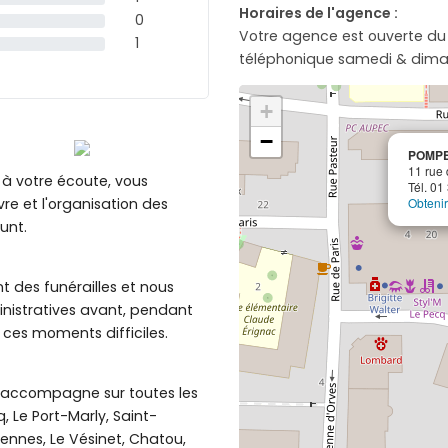
Horaires de l'agence :
0
Votre agence est ouverte du
1
téléphonique samedi & dima
+
−
POMPE
11 rue 
 à votre écoute, vous
Tél. 01
re et l'organisation des
Obtenir 
unt.
des funérailles et nous
nistratives avant, pendant
 ces moments difficiles.
accompagne sur toutes les
, Le Port-Marly, Saint-
ennes, Le Vésinet, Chatou,