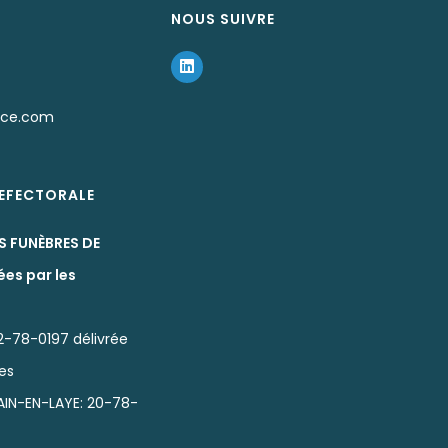
NOUS SUIVRE
nce.com
REFECTORALE
S FUNÈBRES DE
ées par les
2-78-0197 délivrée
nes
IN-EN-LAYE: 20-78-