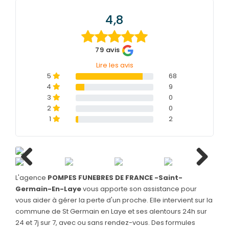
4,8
SERVICES & ARTICLES
Entretien de sépulture
NOS AGENCES
79 avis
Livraison de plaques
Lire les avis
ESPACE FAMILLE
5
68
Nos capitons funéraires
4
9
3
0
Nos cercueils
2
0
Nos fleurs naturelles
1
2
Nos monuments
Nos urnes funéraires
Rapatriement
Previous
Next
L'agence
POMPES FUNEBRES DE FRANCE -Saint-
Germain-En-Laye
vous apporte son assistance pour
Services aux familles
vous aider à gérer la perte d'un proche. Elle intervient sur la
commune de St Germain en Laye et ses alentours 24h sur
24 et 7j sur 7, avec ou sans rendez-vous. Des formules