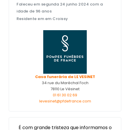
Faleceu em segunda 24 junho 2024 com a
Nos cercueils
idade de 96 anos
Nos fleurs naturelles
Residente em em Croissy
Nos monuments
Nos urnes funéraires
Rapatriement
Services aux familles
Casa funerária de LE VESINET
34 rue du Maréchal Foch
78110 Le Vésinet
01 61 30 02 69
levesinet@pfdefrance.com
É com grande tristeza que informamos o