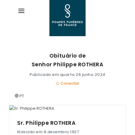
Obituário de
AVIS DE DÉCÈS
Senhor Philippe
ROTHERA
ORGANISER DES OBSÈQUES
Publicado em quarta 26 junho 2024
Conectar
PRÉVOIR SES OBSÈQUES
PT
SERVICES & ARTICLES
Entretien de sépulture
NOS AGENCES
Livraison de plaques
Sr. Philippe
ROTHERA
ESPACE FAMILLE
Nascido em 8 dezembro 1927
Nos capitons funéraires